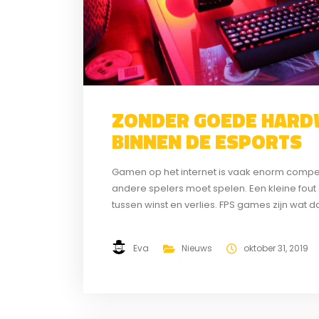
ZONDER GOEDE HARDW
BINNEN DE ESPORTS
Gamen op het internet is vaak enorm competi
andere spelers moet spelen. Een kleine fout o
tussen winst en verlies. FPS games zijn wat 
MOBA’s zoals League of Legends en Dota...
Eva
Nieuws
oktober 31, 2019