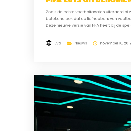
Zoals de echte voetbalfanaten uiteraard al
betekend ook dat de liefhebbers van voetba
Deze nieuwe versie van FIFA heeft bij de spe
want de vorige releases vielen ook al...
Eva
Nieuws
november 10, 201