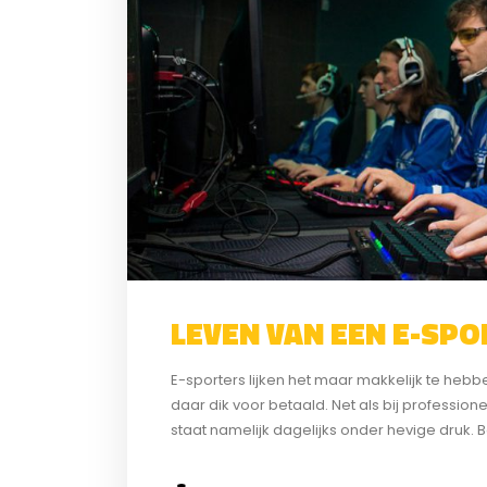
LEVEN VAN EEN E-SPO
E-sporters lijken het maar makkelijk te hebb
daar dik voor betaald. Net als bij profession
staat namelijk dagelijks onder hevige druk.
tegenstelling tot een potje gamen thuis gebeur