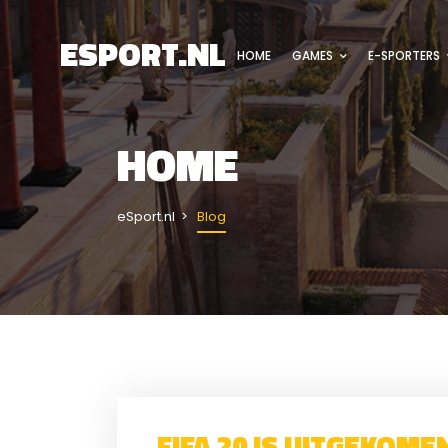
ESPORT.NL
HOME
GAMES
E-SPORTERS
HOME
eSport.nl
Blog
FIFA 20 IS UITGEKOM