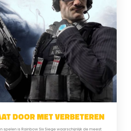
GAAT DOOR MET VERBETEREN
n spelen is Rainbow Six Siege waarschijnlijk de meest