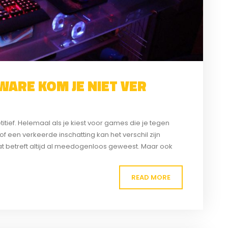
ARE KOM JE NIET VER
tief. Helemaal als je kiest voor games die je tegen
f een verkeerde inschatting kan het verschil zijn
dat betreft altijd al meedogenloos geweest. Maar ook
READ MORE