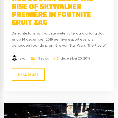
RISE OF SKYWALKER
PREMIÈRE IN FORTNITE
ERUIT ZAG
De echte fans van Fortnite weten uiteraard al lang dat
er op 14 december 2019 een live esport event is
gehouden voor de première van Star Wars: The Rise of
Skywalker in Risky Reels. Wereldwijd werd er ingelogd
op het spel maar op een gegeven moment liep alles
Eva
Nieuws
december 20, 2019
vast. Niet alle spelers kwamen in het...
READ MORE