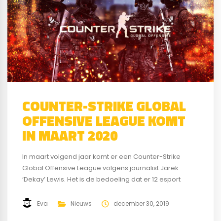
COUNTER-STRIKE GLOBAL
OFFENSIVE LEAGUE KOMT
IN MAART 2020
In maart volgend jaar komt er een Counter-Strike
Global Offensive League volgens journalist Jarek
‘Dekay’ Lewis. Het is de bedoeling dat er 12 esport
teams mee gaan spelen aan dit toernooi. Er worden
dan 3 offline toernooien gespeeld en per seizoen zal
Eva
Nieuws
december 30, 2019
er een LAN finale worden gehouden. Om mee te