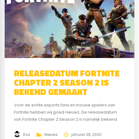
RELEASEDATUM FORTNITE
CHAPTER 2 SEASON 2 IS
BEKEND GEMAAKT
Voor de echte esports fans en trouwe spelers van
Fortnite hebben wij goed nieuws. De releasedatum
van Fortnite Chapter 2 Season 2 is namelijk bekend
gemaakt. Het nieuwe seizoen kan gespeeld worden
vanaf donderdag 20 februari. Zet deze datum alvast
Eva
Nieuws
januari 28, 2020