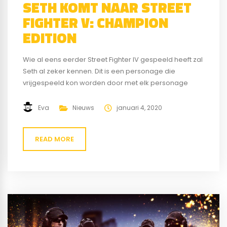
SETH KOMT NAAR STREET
FIGHTER V: CHAMPION
EDITION
Wie al eens eerder Street Fighter IV gespeeld heeft zal
Seth al zeker kennen. Dit is een personage die
vrijgespeeld kon worden door met elk personage
Arcade Mode uit te spelen. Er is nu aangekondigd door
Capcom dat Seth nu ook te vinden is als personage bij
Eva
Nieuws
januari 4, 2020
Street Fighter V: Champion Edition. Seth heeft een...
READ MORE