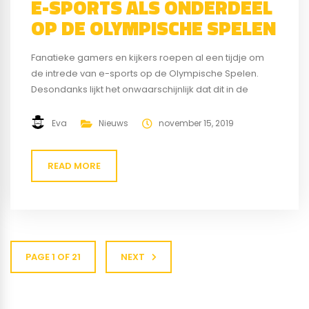
E-SPORTS ALS ONDERDEEL
OP DE OLYMPISCHE SPELEN
Fanatieke gamers en kijkers roepen al een tijdje om
de intrede van e-sports op de Olympische Spelen.
Desondanks lijkt het onwaarschijnlijk dat dit in de
nabije toekomst gaat gebeuren. En daar zijn geldige
redenen voor. In deze tekst wordt er niet ingegaan op
Eva
Nieuws
november 15, 2019
de vraag of e-sports daadwerkelijk een sport is of niet.
Dat is...
READ MORE
PAGE 1 OF 21
NEXT