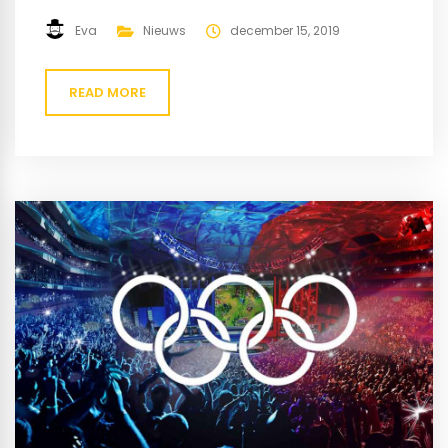
veel topspelers naar het toernooi in Groningen. Zo was
Antireflex aanwezig samen met Loading en BeJay. De
Eva
Nieuws
december 15, 2019
beste van allemaal was iStudying en dat resulteerde in
de winst. Het derde team wat...
READ MORE