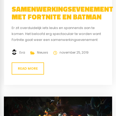
SAMENWERKINGSEVENEMENT
MET FORTNITE EN BATMAN
Er zit overduidelijk iets leuks en spannends aan te
komen. Het beloofd erg spectaculair te worden want
Fortnite gaat weer een samenwerkingsevenement
houden. Dit keer is de samenwerking met Batman. Op
Batman Day, 21 september, heeft dit toernooi
Eva
Nieuws
november 25, 2019
plaatsgevonden. Er kwamen bij dit evenement veel
bezoekers samen. Op dit evenement zat de spanning
READ MORE
er al...