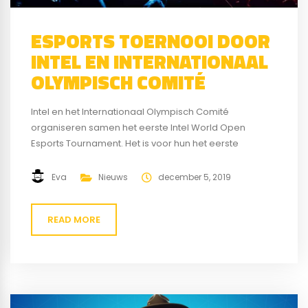
ESPORTS TOERNOOI DOOR
INTEL EN INTERNATIONAAL
OLYMPISCH COMITÉ
Intel en het Internationaal Olympisch Comité
organiseren samen het eerste Intel World Open
Esports Tournament. Het is voor hun het eerste
gezamenlijke esports toernooi. Er beloofd veel
spanning bij te komen kijken. Dat kun je ook al wel
Eva
Nieuws
december 5, 2019
bedenken want er zal dan ook weer een flinke
prijzenpot toegevoegd worden. De echte
READ MORE
fanatiekelingen zullen dan...