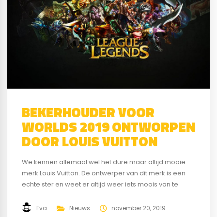
BEKERHOUDER VOOR
WORLDS 2019 ONTWORPEN
DOOR LOUIS VUITTON
We kennen allemaal wel het dure maar altijd mooie
merk Louis Vuitton. De ontwerper van dit merk is een
echte ster en weet er altijd weer iets moois van te
maken. Nu was het ook aan Louis Vuitton om de
bekerhouder van de trofee te ontwerpen voor de
Eva
Nieuws
november 20, 2019