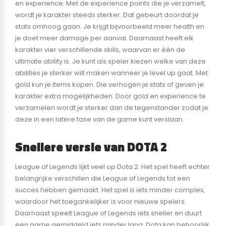
en experience. Met de experience points die je verzamelt,
wordt je karakter steeds sterker. Dat gebeurt doordat je
stats omhoog gaan. Je krijgt bijvoorbeeld meer health en
je doet meer damage per aanval. Daarnaast heeft elk
karakter vier verschillende skills, waarvan er één de
ultimate ability is. Je kunt als speler kiezen welke van deze
abilities je sterker wilt maken wanneer je level up gaat. Met
gold kun je items kopen. Die verhogen je stats of geven je
karakter extra mogelijkheden. Door gold en experience te
verzamelen wordt je sterker dan de tegenstander zodat je
deze in een latere fase van de game kunt verslaan.
Snellere versie van DOTA 2
League of Legends lijkt veel op Dota 2. Het spel heeft echter
belangrijke verschillen die League of Legends tot een
succes hebben gemaakt. Het spel is iets minder complex,
waardoor het toegankelijker is voor nieuwe spelers.
Daarnaast speelt League of Legends iets sneller en duurt
een game gemiddeld iets minder lang. Dota kan behoorlijk