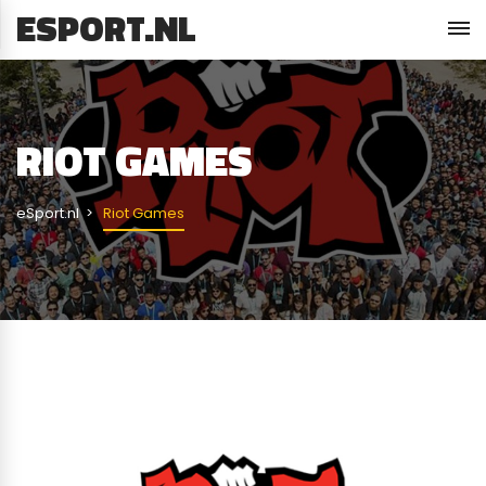
ESPORT.NL
RIOT GAMES
eSport.nl
Riot Games