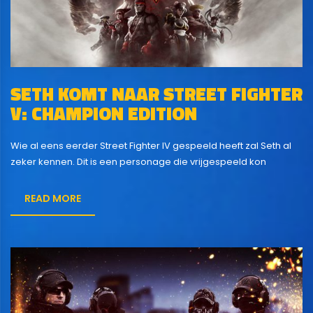
SETH KOMT NAAR STREET FIGHTER
V: CHAMPION EDITION
Wie al eens eerder Street Fighter IV gespeeld heeft zal Seth al
zeker kennen. Dit is een personage die vrijgespeeld kon
worden door met elk personage Arcade Mode uit te spelen. Er
is nu aangekondigd door Capcom dat Seth nu ook te vinden is
READ MORE
als personage bij Street Fighter V: Champion Edition. Seth heeft
een...