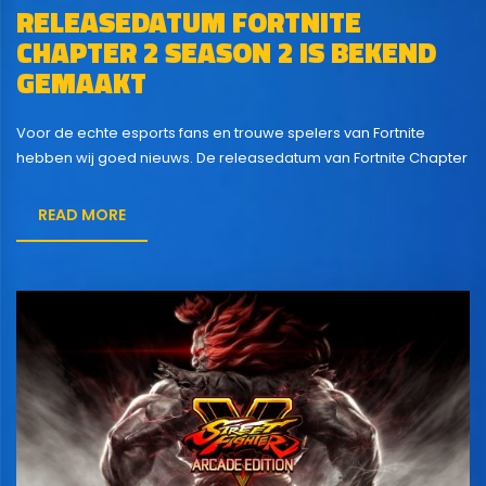
RELEASEDATUM FORTNITE
CHAPTER 2 SEASON 2 IS BEKEND
GEMAAKT
Voor de echte esports fans en trouwe spelers van Fortnite
hebben wij goed nieuws. De releasedatum van Fortnite Chapter
2 Season 2 is namelijk bekend gemaakt. Het nieuwe seizoen
kan gespeeld worden vanaf donderdag 20 februari. Zet deze
READ MORE
datum alvast maar in je agenda want de release van Fortnite
Chapter 2 Season 2 wil je...