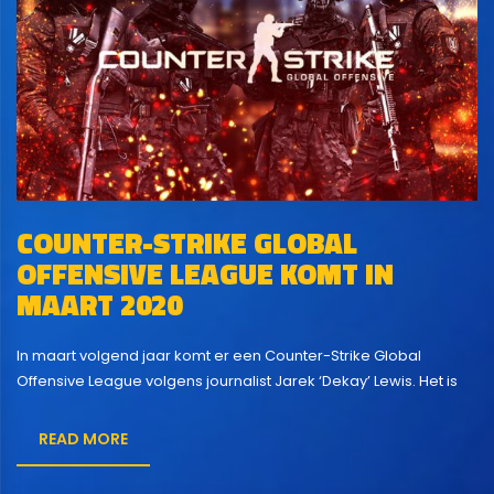
COUNTER-STRIKE GLOBAL
OFFENSIVE LEAGUE KOMT IN
MAART 2020
In maart volgend jaar komt er een Counter-Strike Global
Offensive League volgens journalist Jarek ‘Dekay’ Lewis. Het is
de bedoeling dat er 12 esport teams mee gaan spelen aan dit
toernooi. Er worden dan 3 offline toernooien gespeeld en per
READ MORE
seizoen zal er een LAN finale worden gehouden. Om mee te
kunnen doen moet je...