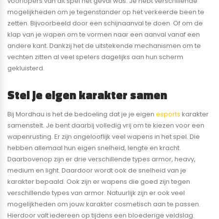
voorlopers van dit spel het geval was. Je hebt verschillende
mogelijkheden om je tegenstander op het verkeerde been te
zetten. Bijvoorbeeld door een schijnaanval te doen. Of om de
klap van je wapen om te vormen naar een aanval vanaf een
andere kant. Dankzij het de uitstekende mechanismen om te
vechten zitten al veel spelers dagelijks aan hun scherm
gekluisterd.
Stel je eigen karakter samen
Bij Mordhau is het de bedoeling dat je je eigen
esports
karakter
samenstelt. Je bent daarbij volledig vrij om te kiezen voor een
wapenrusting. Er zijn ongelooflijk veel wapens in het spel. Die
hebben allemaal hun eigen snelheid, lengte en kracht.
Daarbovenop zijn er drie verschillende types armor, heavy,
medium en light. Daardoor wordt ook de snelheid van je
karakter bepaald. Ook zijn er wapens die goed zijn tegen
verschillende types van armor. Natuurlijk zijn er ook veel
mogelijkheden om jouw karakter cosmetisch aan te passen.
Hierdoor valt iedereen op tijdens een bloederige veldslag.