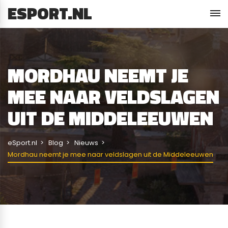
ESPORT.NL
MORDHAU NEEMT JE
MEE NAAR VELDSLAGEN
UIT DE MIDDELEEUWEN
eSport.nl
Blog
Nieuws
Mordhau neemt je mee naar veldslagen uit de Middeleeuwen