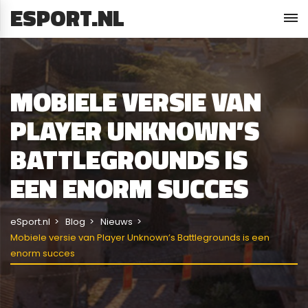
ESPORT.NL
MOBIELE VERSIE VAN
PLAYER UNKNOWN’S
BATTLEGROUNDS IS
EEN ENORM SUCCES
eSport.nl
Blog
Nieuws
Mobiele versie van Player Unknown’s Battlegrounds is een
enorm succes