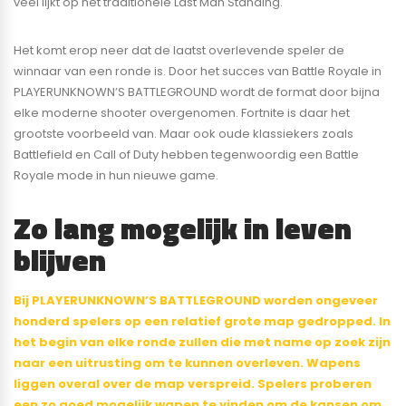
veel lijkt op het traditionele Last Man Standing.
Het komt erop neer dat de laatst overlevende speler de
winnaar van een ronde is. Door het succes van Battle Royale in
PLAYERUNKNOWN’S BATTLEGROUND wordt de format door bijna
elke moderne shooter overgenomen. Fortnite is daar het
grootste voorbeeld van. Maar ook oude klassiekers zoals
Battlefield en Call of Duty hebben tegenwoordig een Battle
Royale mode in hun nieuwe game.
Zo lang mogelijk in leven
blijven
Bij PLAYERUNKNOWN’S BATTLEGROUND worden ongeveer
honderd spelers op een relatief grote map gedropped. In
het begin van elke ronde zullen die met name op zoek zijn
naar een uitrusting om te kunnen overleven. Wapens
liggen overal over de map verspreid. Spelers proberen
een zo goed mogelijk wapen te vinden om de kansen om