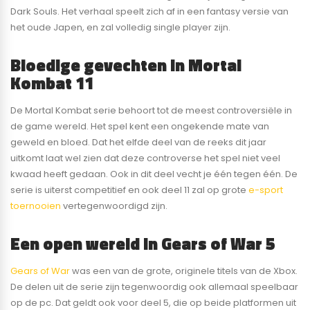
Dark Souls. Het verhaal speelt zich af in een fantasy versie van
het oude Japen, en zal volledig single player zijn.
Bloedige gevechten in Mortal
Kombat 11
De Mortal Kombat serie behoort tot de meest controversiële in
de game wereld. Het spel kent een ongekende mate van
geweld en bloed. Dat het elfde deel van de reeks dit jaar
uitkomt laat wel zien dat deze controverse het spel niet veel
kwaad heeft gedaan. Ook in dit deel vecht je één tegen één. De
serie is uiterst competitief en ook deel 11 zal op grote
e-sport
toernooien
vertegenwoordigd zijn.
Een open wereld in Gears of War 5
Gears of War
was een van de grote, originele titels van de Xbox.
De delen uit de serie zijn tegenwoordig ook allemaal speelbaar
op de pc. Dat geldt ook voor deel 5, die op beide platformen uit