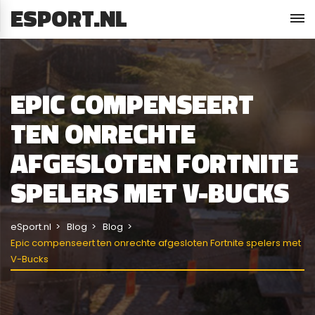
ESPORT.NL
EPIC COMPENSEERT
TEN ONRECHTE
AFGESLOTEN FORTNITE
SPELERS MET V-BUCKS
eSport.nl
Blog
Blog
Epic compenseert ten onrechte afgesloten Fortnite spelers met
V-Bucks