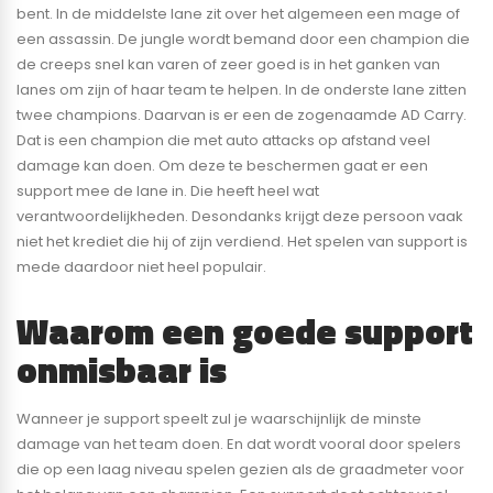
bent. In de middelste lane zit over het algemeen een mage of
een assassin. De jungle wordt bemand door een champion die
de creeps snel kan varen of zeer goed is in het ganken van
lanes om zijn of haar team te helpen. In de onderste lane zitten
twee champions. Daarvan is er een de zogenaamde AD Carry.
Dat is een champion die met auto attacks op afstand veel
damage kan doen. Om deze te beschermen gaat er een
support mee de lane in. Die heeft heel wat
verantwoordelijkheden. Desondanks krijgt deze persoon vaak
niet het krediet die hij of zijn verdiend. Het spelen van support is
mede daardoor niet heel populair.
Waarom een goede support
onmisbaar is
Wanneer je support speelt zul je waarschijnlijk de minste
damage van het team doen. En dat wordt vooral door spelers
die op een laag niveau spelen gezien als de graadmeter voor