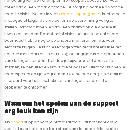
het belang van een champion. Een support doet echter veel
meer dan alleen maar damage. Je zorgt bijvoorbeeld voor de
meeste vision. Net als in veel
andere esport games
is informatie
in League of Legends cruciaal om de overwinning veilig te
stellen. Daarnaast ben je vaak een champion die andere in
leven kan houden. Daarbij helpt vision natuurlijk ook al enorm.
Daarnaast heb je nog twee andere manieren om dat voor
elkaar te krijgen. Je kunt je teamgenoten rechtstreeks in leven
houden met heals en shields. Nog belangrijker is het ophouden
van de tegenstanders. Dat doe je bijvoorbeeld door ze te
stunnen, te debuffen en slows toe te passen. Hierdoor kunnen je
medespelers op tijd wegkomen. Ook helpen dergelijke abilities
uiteraard voor het uitschakelen van tegenstanders die
proberen te ontkomen.
Waarom het spelen van de support
erg leuk kan zijn
Als
esport
support hoef je niet te farmen. Dat betekent dat je
veel tijd over hebt in de beginfase van de game. Alles wat je