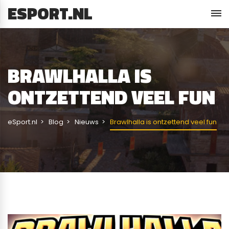
ESPORT.NL
BRAWLHALLA IS
ONTZETTEND VEEL FUN
eSport.nl
Blog
Nieuws
Brawlhalla is ontzettend veel fun