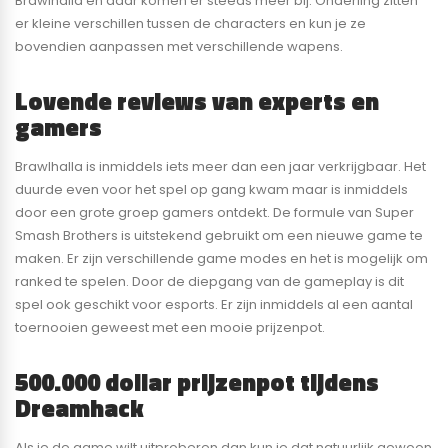
Brawlhalla en daar komen er steeds meer bij. Onderling zitten
er kleine verschillen tussen de characters en kun je ze
bovendien aanpassen met verschillende wapens.
Lovende reviews van experts en
gamers
Brawlhalla is inmiddels iets meer dan een jaar verkrijgbaar. Het
duurde even voor het spel op gang kwam maar is inmiddels
door een grote groep gamers ontdekt. De formule van Super
Smash Brothers is uitstekend gebruikt om een nieuwe game te
maken. Er zijn verschillende game modes en het is mogelijk om
ranked te spelen. Door de diepgang van de gameplay is dit
spel ook geschikt voor esports. Er zijn inmiddels al een aantal
toernooien geweest met een mooie prijzenpot.
500.000 dollar prijzenpot tijdens
Dreamhack
Als je de game wilt uitproberen dan kun je dat natuurlijk gewoon