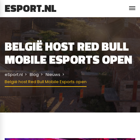
ESPORT.NL
BELGIË HOST RED BULL
MOBILE ESPORTS OPEN
eSport.nl
Blog
Nieuws
België host Red Bull Mobile Esports open