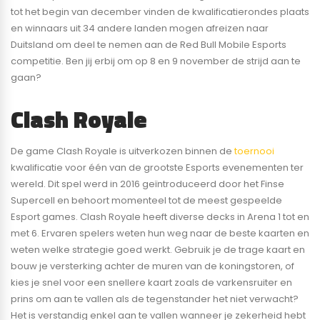
tot het begin van december vinden de kwalificatierondes plaats
en winnaars uit 34 andere landen mogen afreizen naar
Duitsland om deel te nemen aan de Red Bull Mobile Esports
competitie. Ben jij erbij om op 8 en 9 november de strijd aan te
gaan?
Clash Royale
De game Clash Royale is uitverkozen binnen de
toernooi
kwalificatie voor één van de grootste Esports evenementen ter
wereld. Dit spel werd in 2016 geïntroduceerd door het Finse
Supercell en behoort momenteel tot de meest gespeelde
Esport games. Clash Royale heeft diverse decks in Arena 1 tot en
met 6. Ervaren spelers weten hun weg naar de beste kaarten en
weten welke strategie goed werkt. Gebruik je de trage kaart en
bouw je versterking achter de muren van de koningstoren, of
kies je snel voor een snellere kaart zoals de varkensruiter en
prins om aan te vallen als de tegenstander het niet verwacht?
Het is verstandig enkel aan te vallen wanneer je zekerheid hebt