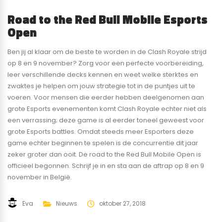
Road to the Red Bull Mobile Esports
Open
Ben jij al klaar om de beste te worden in de Clash Royale strijd
op 8 en 9 november? Zorg voor een perfecte voorbereiding,
leer verschillende decks kennen en weet welke sterktes en
zwaktes je helpen om jouw strategie tot in de puntjes uit te
voeren. Voor mensen die eerder hebben deelgenomen aan
grote Esports evenementen komt Clash Royale echter niet als
een verrassing; deze game is al eerder toneel geweest voor
grote Esports battles. Omdat steeds meer Esporters deze
game echter beginnen te spelen is de concurrentie dit jaar
zeker groter dan ooit. De road to the Red Bull Mobile Open is
officieel begonnen. Schrijf je in en sta aan de aftrap op 8 en 9
november in België.
Eva
Nieuws
oktober 27, 2018