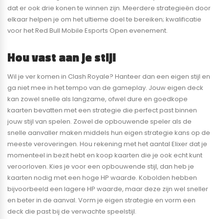
dat er ook drie konen te winnen zijn. Meerdere strategieën door
elkaar helpen je om het ultieme doel te bereiken; kwalificatie
voor het Red Bull Mobile Esports Open evenement.
Hou vast aan je stijl
Wil je ver komen in Clash Royale? Hanteer dan een eigen stijl en
ga niet mee in het tempo van de gameplay. Jouw eigen deck
kan zowel snelle als langzame, ofwel dure en goedkope
kaarten bevatten met een strategie die perfect past binnen
jouw stijl van spelen. Zowel de opbouwende speler als de
snelle aanvaller maken middels hun eigen strategie kans op de
meeste veroveringen. Hou rekening met het aantal Elixer dat je
momenteel in bezit hebt en koop kaarten die je ook echt kunt
veroorloven. Kies je voor een opbouwende stijl, dan heb je
kaarten nodig met een hoge HP waarde. Kobolden hebben
bijvoorbeeld een lagere HP waarde, maar deze zijn wel sneller
en beter in de aanval. Vorm je eigen strategie en vorm een
deck die past bij de verwachte speelstijl.