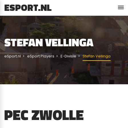
ESPORT.NL
STEFAN VELLINGA
eSport.nl
eSport Players
E-Divisie
Stefan Vellinga
PEC ZWOLLE