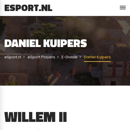
ESPORT.NL
DANIEL KUIPERS
eSport.nl
eSport Players
E-Divisie
Daniel Kuipers
WILLEM II