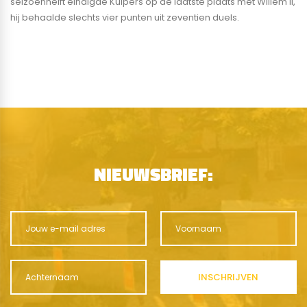
seizoenhelft eindigde Kuipers op de laatste plaats met Willem II,
hij behaalde slechts vier punten uit zeventien duels.
NIEUWSBRIEF: