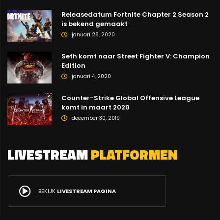
Releasedatum Fortnite Chapter 2 Season 2
is bekend gemaakt
januari 28, 2020
Seth komt naar Street Fighter V: Champion
Edition
januari 4, 2020
Counter-Strike Global Offensive League
komt in maart 2020
december 30, 2019
LIVESTREAM
PLATFORMEN
BEKIJK
LIVESTREAM PAGINA